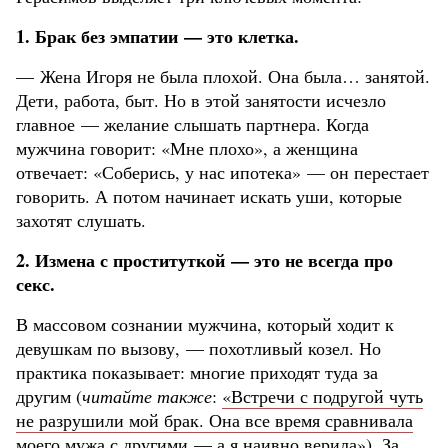
1. Брак без эмпатии — это клетка.
— Жена Игоря не была плохой. Она была… занятой.
Дети, работа, быт. Но в этой занятости исчезло
главное — желание слышать партнера. Когда
мужчина говорит: «Мне плохо», а женщина
отвечает: «Соберись, у нас ипотека» — он перестает
говорить. А потом начинает искать уши, которые
захотят слушать.
2. Измена с проституткой — это не всегда про
секс.
В массовом сознании мужчина, который ходит к
девушкам по вызову, — похотливый козел. Но
практика показывает: многие приходят туда за
другим (
читайте также
:
«Встречи с подругой чуть
не разрушили мой брак. Она все время сравнивала
моего мужа с другими — а я наивно верила»
). За