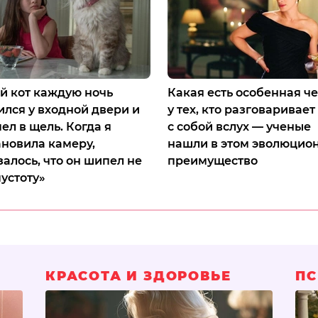
й кот каждую ночь
Какая есть особенная ч
ился у входной двери и
у тех, кто разговаривает
ел в щель. Когда я
с собой вслух — ученые
ановила камеру,
нашли в этом эволюцио
залось, что он шипел не
преимущество
пустоту»
КРАСОТА И ЗДОРОВЬЕ
ПС