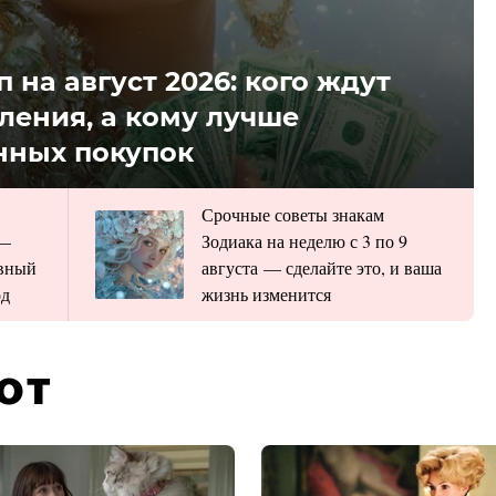
на август 2026: кого ждут
ения, а кому лучше
анных покупок
Срочные советы знакам
 —
Зодиака на неделю с 3 по 9
овный
августа — сделайте это, и ваша
од
жизнь изменится
ЮТ