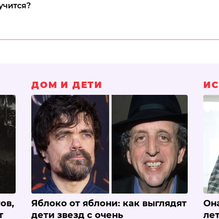
учится?
ДОМ И ДЕТИ
ИС
ов,
Яблоко от яблони: как выглядят
Она
т
дети звезд с очень
ле