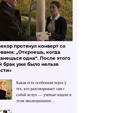
векор протянул конверт со
овами: „Откроешь, когда
танешься одна“. После этого
й брак уже было нельзя
асти»
Какая есть особенная черта у
тех, кто разговаривает сам с
собой вслух — ученые нашли в
этом эволюционное
преимущество