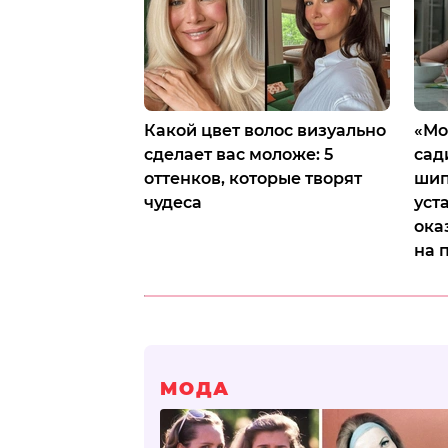
Какой цвет волос визуально
«Мо
сделает вас моложе: 5
сад
оттенков, которые творят
шип
чудеса
уст
ока
на 
МОДА