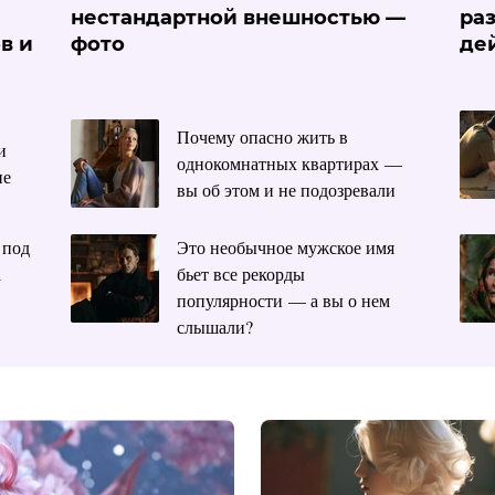
нестандартной внешностью —
ра
в и
фото
де
Почему опасно жить в
и
однокомнатных квартирах —
не
вы об этом и не подозревали
 под
Это необычное мужское имя
а
бьет все рекорды
популярности — а вы о нем
слышали?