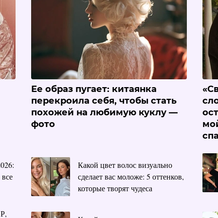
Ее образ пугает: китаянка
«С
перекроила себя, чтобы стать
сл
похожей на любимую куклу —
ос
фото
мо
сп
026:
Какой цвет волос визуально
 все
сделает вас моложе: 5 оттенков,
которые творят чудеса
Р,