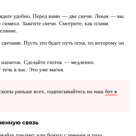
Сядьте удобно. Перед вами — две свечи. Левая — вы.
символ. Зажгите свечи. Смотрите, как пламя
елание.
вечами. Пусть это будет путь огня, по которому он
й напиток. Сделайте глоток — медленно.
 течь в вас. Это уже магия.
скопы раньше всех, подписывайтесь на наш
бот в
ненную связь
вайте предмет или бумагу с именем и тихо