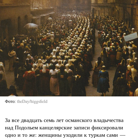
Фото
theDay/higgsfield
За все двадцать семь лет османского владычества
над Подольем канцелярские записи фиксировали
одно и то же: женщины уходили к туркам сами —