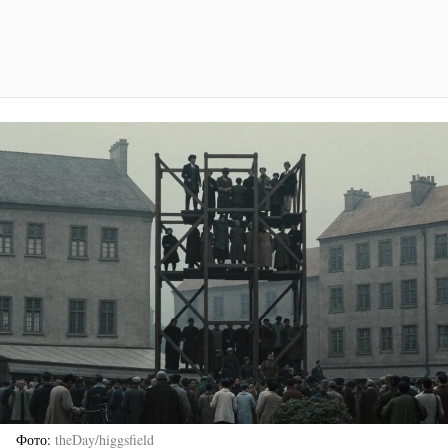
Фото
theDay/higgsfield