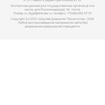
И. О. главного редактора Ионина Ю. Ю.
Контактные данные для государственных органов (в том
числе, для Роскомнадзора): Эл. почта:
theday.ru_legal@shkulev.ru телефон: +7(495) 633-57-57
Copyright (с) ООО «Шкулёв Диджитал Технологии», 2026.
Любое воспроизведение материалов сайта без
разрешения редакции воспрещается.