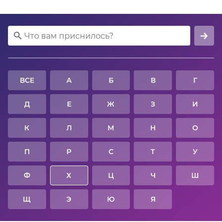
ВСЕ
А
Б
В
Г
Д
Е
Ж
З
И
К
Л
М
Н
О
П
Р
С
Т
У
Ф
Х
Ц
Ч
Ш
Щ
Э
Ю
Я