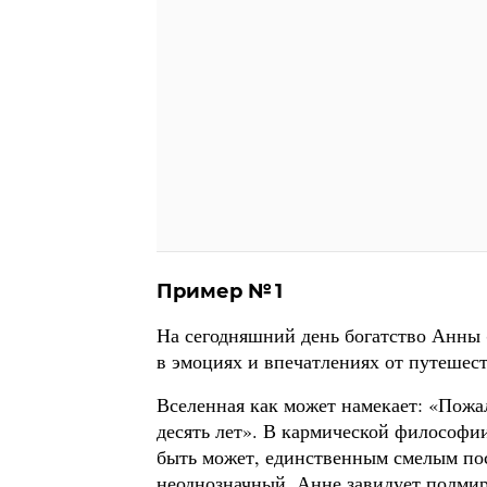
Пример № 1
На сегодняшний день богатство Анны 
в эмоциях и впечатлениях от путешес
Вселенная как может намекает: «Пожал
десять лет». В кармической философии
быть может, единственным смелым по
неоднозначный. Анне завидует полмира