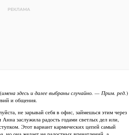
(
имена здесь и далее выбраны случайно. — Прим. ред.
)
твий и общения.
уйста, не зарывай себя в офис, займешься этим через
 Анна заслужила радость годами светлых дел или,
ступком. Этот вариант кармических цепей самый
, но она желает не радостных впечатлений, а