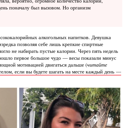
ляла, вероятно, огромное количество калорий,
день поначалу был вызовом. Но организм
ысококалорийных алкогольных напитков. Девушка
изредка позволяя себе лишь крепкие спиртные
огло не набирать пустые калории. Через пять недель
зошло первое большое чудо — весы показали минус
 мощной мотивацией двигаться дальше (
читайте
 телом, если вы будете шагать на месте каждый день —