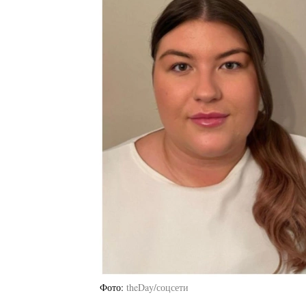
Фото
theDay/соцсети