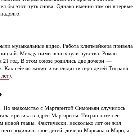
шел бы этот путь снова. Однако именно там он впервые
 надолго.
крыли музыкальные видео. Работа клипмейкера привела
ьницкой. Между ними вспыхнули чувства. Роман
 21 год. В этом союзе родились две дочери —
е
:
Как сейчас живут и выглядят пятеро детей Тиграна
 лет
).
о
у. Но знакомство с Маргаритой Симоньян случилось
тала критика в адрес Маргариты. Тигран хотел ее
ом новой главы. Фактически, несколько лет он жил
него родились трое детей: дочери Марьяна и Маро, а