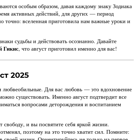
ваются особым образом, давая каждому знаку Зодиака
время активных действий, для других — период
но точно: вселенная приготовила нам важные уроки и
знаки судьбы и действовать осознанно. Давайте
 Гикис
, что август приготовил именно для вас!
ст 2025
и любвеобильные. Для вас любовь — это вдохновение
зможно существовать. Именно август подтвердит все
ниматься вопросами деторождения и воспитанием
т свободу, и вы посвятите себя яркой жизни.
 отменял, поэтому на это точно хватит сил. Помните:
 в своей жизни. Ориентируйтесь не только на первое