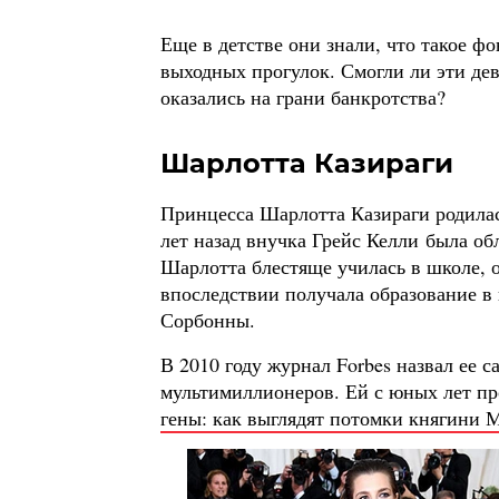
Еще в детстве они знали, что такое ф
выходных прогулок. Смогли ли эти де
оказались на грани банкротства?
Шарлотта Казираги
Принцесса Шарлотта Казираги родилас
лет назад внучка Грейс Келли была об
Шарлотта блестяще училась в школе, 
впоследствии получала образование в
Сорбонны.
В 2010 году журнал Forbes назвал ее 
мультимиллионеров. Ей с юных лет пр
гены: как выглядят потомки княгини 