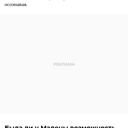
осознавая.
Была ли у Малены возможность