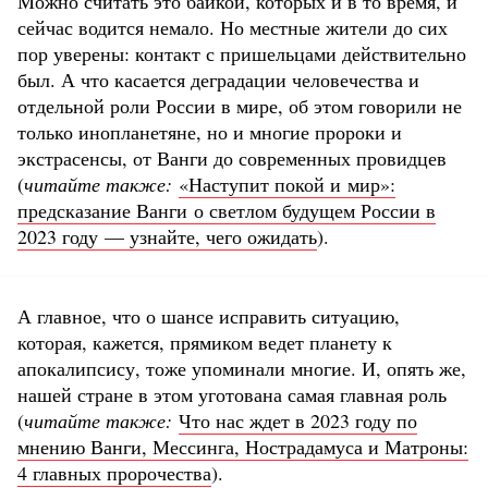
Можно считать это байкой, которых и в то время, и
сейчас водится немало. Но местные жители до сих
пор уверены: контакт с пришельцами действительно
был. А что касается деградации человечества и
отдельной роли России в мире, об этом говорили не
только инопланетяне, но и многие пророки и
экстрасенсы, от Ванги до современных провидцев
(
читайте также:
«Наступит покой и мир»:
предсказание Ванги о светлом будущем России в
2023 году — узнайте, чего ожидать
).
А главное, что о шансе исправить ситуацию,
которая, кажется, прямиком ведет планету к
апокалипсису, тоже упоминали многие. И, опять же,
нашей стране в этом уготована самая главная роль
(
читайте также:
Что нас ждет в 2023 году по
мнению Ванги, Мессинга, Нострадамуса и Матроны:
4 главных пророчества
).