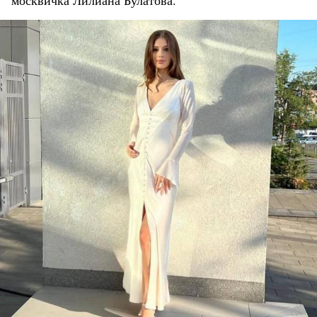
москвичка Лилиана Булатова.