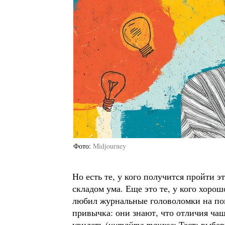
Фото
Midjourney
Но есть те, у кого получится пройти э
складом ума. Еще это те, у кого хорошо
любил журнальные головоломки на пои
привычка: они знают, что отличия чащ
увидеть (
читайте также
:
Тест: выбе