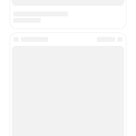
Copyright (с) ООО «Шкулёв Диджитал Технологии», 2026.
Любое воспроизведение материалов сайта без
разрешения редакции воспрещается.