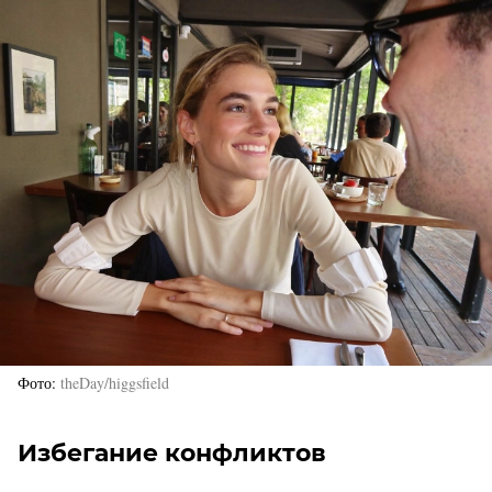
Фото
theDay/higgsfield
Избегание конфликтов