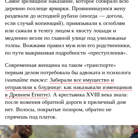
Самое зрелищное наказание, которое собирало всю
деревню похлеще ярмарки. Провинившуюся жену
раздевали до исподней рубахи (иногда — догола,
если случай вопиющий), привязывали к оглоблям
или сажали в телегу лицом к хвосту лошади и
медленно везли по главной улице под улюлюканье
толпы. Вожжами правил муж или его родственники,
по пути выкрикивая подробности «преступления».
Современная женщина на таком «транспорте»
первым делом потребовала бы адвоката и психолога
(
читайте также
:
Забирали все имущество и
отправляли к блуднице: как наказывали изменщиков
в Древнем Египте
). А крестьянка XVIII века знала:
после вожения обратной дороги в приличный дом
нет. Волосы, покрытые позором, обратно не
спрячешь под платок.