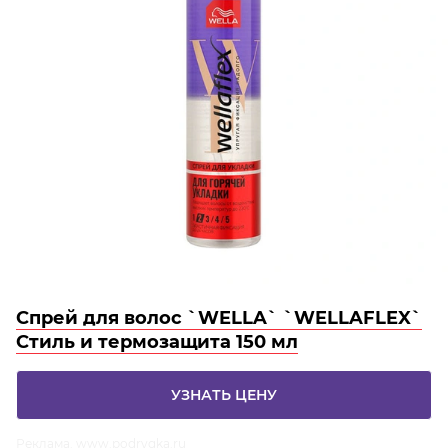
Спрей для волос `WELLA` `WELLAFLEX`
Стиль и термозащита 150 мл
УЗНАТЬ ЦЕНУ
Реклама. www.podrygka.ru