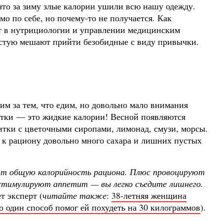
что за зиму злые калории ушили всю нашу одежду.
амо по себе, но почему-то не получается. Как
рт в нутрициологии и управлении медицинским
астую мешают прийти безобидные с виду привычки.
им за тем, что едим, но довольно мало внимания
питки — это жидкие калории! Весной появляются
тки с цветочными сиропами, лимонад, смузи, морсы.
т к рациону довольно много сахара и лишних пустых
ют общую калорийность рациона. Плюс провоцируют
, стимулируют аппетит — вы легко съедите лишнего.
т эксперт (
читайте также
:
38-летняя женщина
о один способ помог ей похудеть на 30 килограммов
).