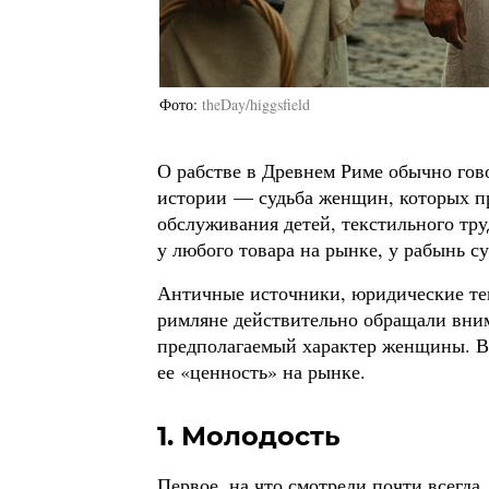
Фото
theDay/higgsfield
О рабстве в Древнем Риме обычно гово
истории — судьба женщин, которых пр
обслуживания детей, текстильного труд
у любого товара на рынке, у рабынь с
Античные источники, юридические те
римляне действительно обращали вним
предполагаемый характер женщины. Во
ее «ценность» на рынке.
1. Молодость
Первое, на что смотрели почти всегд