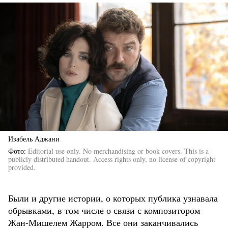
Изабель Аджани
Фото
Editorial use only. No merchandising or book covers. This is a
publicly distributed handout. Access rights only, no license of copyright
provided.
Были и другие истории, о которых публика узнавала
обрывками, в том числе о связи с композитором
Жан-Мишелем Жарром. Все они заканчивались