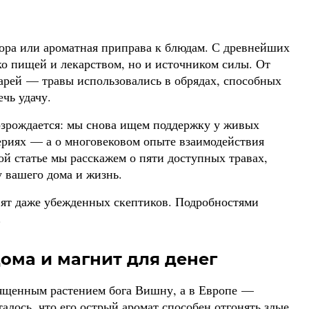
кора или ароматная приправа к блюдам. С древнейших
ко пищей и лекарством, но и источником силы. От
харей — травы использовались в обрядах, способных
чь удачу.
озрождается: мы снова ищем поддержку у живых
вериях — а о многовековом опыте взаимодействия
той статье мы расскажем о пяти доступных травах,
 вашего дома и жизнь.
вят даже убежденных скептиков. Подробностями
.
ома и магнит для денег
вященным растением бога Вишну, а в Европе —
алось, что его острый аромат способен отгонять злые