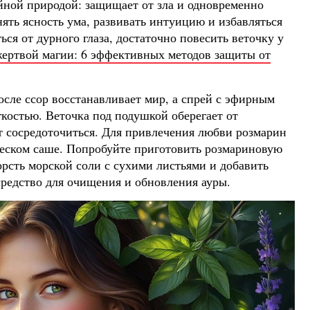
йной природой: защищает от зла и одновременно
нять ясность ума, развивать интуицию и избавляться
ся от дурного глаза, достаточно повесить веточку у
жертвой магии: 6 эффективных методов защиты от
ле ссор восстанавливает мир, а спрей с эфирным
костью. Веточка под подушкой оберегает от
ет сосредоточиться. Для привлечения любви розмарин
ческом саше. Попробуйте приготовить розмариновую
орсть морской соли с сухими листьями и добавить
средство для очищения и обновления ауры.