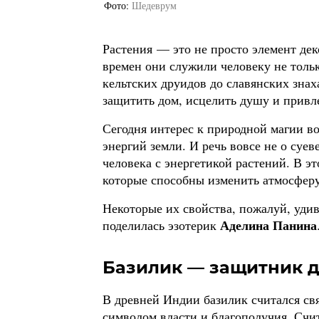
Фото
Шедеврум
Растения — это не просто элемент де
времен они служили человеку не толь
кельтских друидов до славянских зна
защитить дом, исцелить душу и привле
Сегодня интерес к природной магии в
энергий земли. И речь вовсе не о суе
человека с энергетикой растений. В э
которые способны изменить атмосферу
Некоторые их свойства, пожалуй, уди
Аделина Панина
поделилась эзотерик
Базилик — защитник д
В древней Индии базилик считался с
символом власти и благополучия. Счит