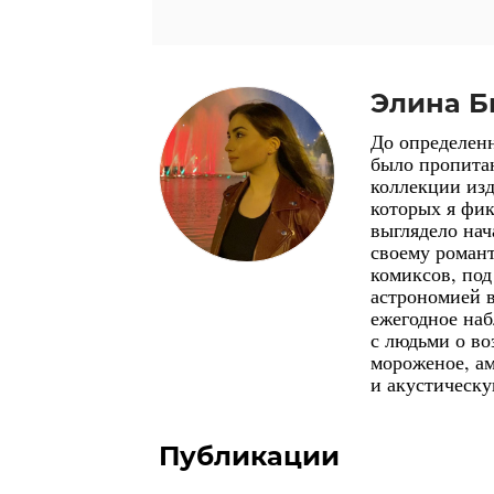
Элина Б
До определенн
было пропита
коллекции из
которых я фик
выглядело нач
своему романт
комиксов, под
астрономией 
ежегодное наб
с людьми о в
мороженое, ам
и акустическ
Публикации