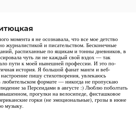
итюцкая
ого момента я не осознавала, что все мое детство
но журналистикой и писательством. Бесконечные
даний, распиханные по ящикам и тонны дневников, в
сировала чуть ли не каждый свой вздох — так
ало пути к моей нынешней профессии. И это по-
ичная история. Я большой фанат манги и веб-
 настроение пишу стихотворения, увлекаюсь
в любительском формате — никогда не пропускаю
людение за Персеидами в августе :) Люблю поболтать
озвышенном, прогулки на велосипеде, фисташковое
ериканские горки (не эмоциональные), грозы в июне
ую музыку.