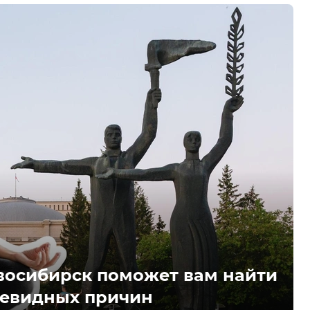
восибирск поможет вам найти
чевидных причин