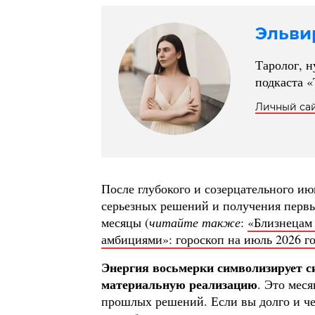
Эльви
Таролог, н
подкаста «
Личный са
После глубокого и созерцательного и
серьезных решений и получения первы
месяцы (
читайте также
:
«Близнецам 
амбициями»: гороскоп на июль 2026 го
Энергия восьмерки символизирует си
материальную реализацию
. Это мес
прошлых решений. Если вы долго и че