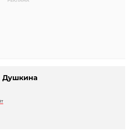
 Душкина
йт