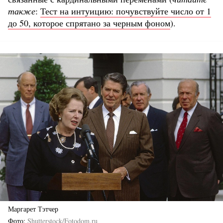
также
:
Тест на интуицию: почувствуйте число от 1
до 50, которое спрятано за черным фоном
).
Маргарет Тэтчер
Фото
Shutterstock/Fotodom.ru