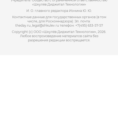
Учредитель: Общество с ограниченной ответственностью
«Шкулёв Диджитал Технологии»
И. О. главного редактора Ионина Ю. Ю.
Контактные данные для государственных органов (в том
числе, для Роскомнадзора): Эл. почта:
theday.ru_legal@shkulev.ru телефон: +7(495) 633-57-57
Copyright (с) ООО «Шкулёв Диджитал Технологии», 2026.
Любое воспроизведение материалов сайта без
разрешения редакции воспрещается.