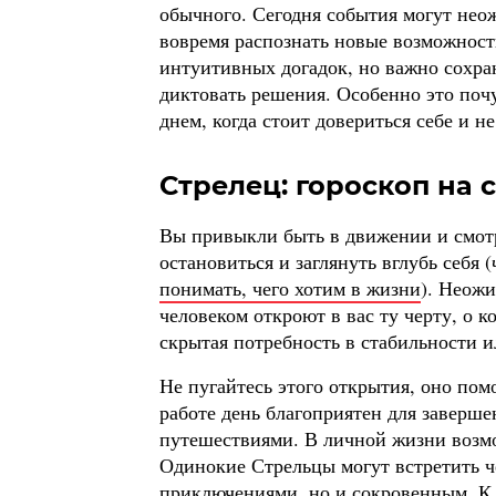
обычного. Сегодня события могут нео
вовремя распознать новые возможност
интуитивных догадок, но важно сохран
диктовать решения. Особенно это почу
днем, когда стоит довериться себе и н
Стрелец: гороскоп на с
Вы привыкли быть в движении и смотре
остановиться и заглянуть вглубь себя (
понимать, чего хотим в жизни
). Неож
человеком откроют в вас ту черту, о 
скрытая потребность в стабильности и
Не пугайтесь этого открытия, оно пом
работе день благоприятен для заверше
путешествиями. В личной жизни возмо
Одинокие Стрельцы могут встретить че
приключениями, но и сокровенным. К в