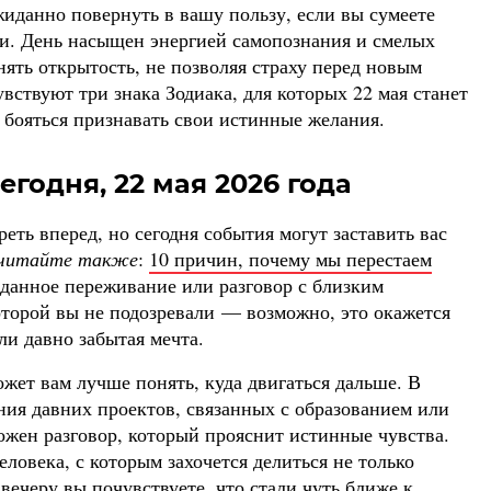
жиданно повернуть в вашу пользу, если вы сумеете
и. День насыщен энергией самопознания и смелых
ять открытость, не позволяя страху перед новым
вствуют три знака Зодиака, для которых 22 мая станет
е бояться признавать свои истинные желания.
егодня, 22 мая 2026 года
ть вперед, но сегодня события могут заставить вас
читайте также
:
10 причин, почему мы перестаем
иданное переживание или разговор с близким
которой вы не подозревали — возможно, это окажется
ли давно забытая мечта.
ожет вам лучше понять, куда двигаться дальше. В
ния давних проектов, связанных с образованием или
жен разговор, который прояснит истинные чувства.
ловека, с которым захочется делиться не только
ечеру вы почувствуете, что стали чуть ближе к