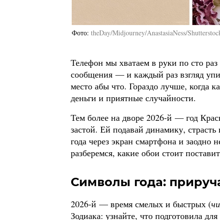
Фото
theDay/Midjourney/AnastasiaNess/Shutterstoc
Телефон мы хватаем в руки по сто раз
сообщения — и каждый раз взгляд упира
место абы что. Гораздо лучше, когда 
деньги и приятные случайности.
Тем более на дворе 2026-й — год Кра
застой. Ей подавай динамику, страсть 
года через экран смартфона и заодно 
разберемся, какие обои стоит постави
Символы года: приру
2026-й — время смелых и быстрых (
ч
Зодиака: узнайте, что подготовила дл