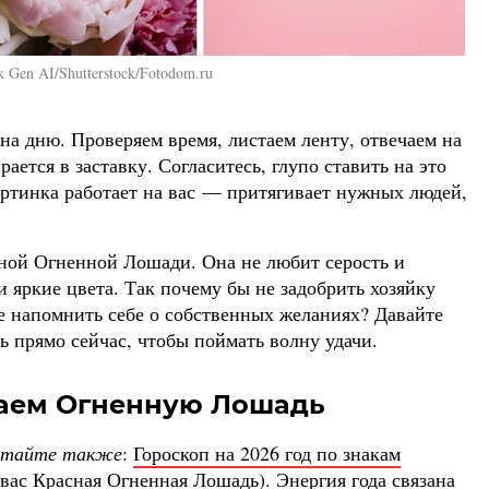
k Gen AI/Shutterstock/Fotodom.ru
 на дню. Проверяем время, листаем ленту, отвечаем на
ется в заставку. Согласитесь, глупо ставить на это
картинка работает на вас — притягивает нужных людей,
сной Огненной Лошади. Она не любит серость и
и яркие цвета. Так почему бы не задобрить хозяйку
не напомнить себе о собственных желаниях? Давайте
ть прямо сейчас, чтобы поймать волну удачи.
чаем Огненную Лошадь
итайте также
:
Гороскоп на 2026 год по знакам
я вас Красная Огненная Лошадь
). Энергия года связана