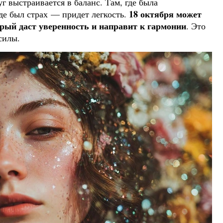
уг выстраивается в баланс. Там, где была
18 октября может
где был страх — придет легкость.
орый даст уверенность и направит к гармонии
. Это
силы.