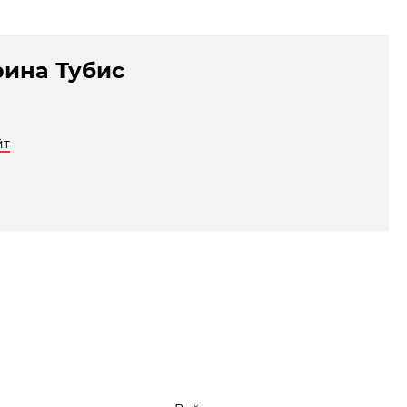
рина Тубис
йт