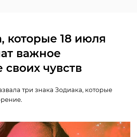
а, которые 18 июля
чат важное
 своих чувств
азвала три знака Зодиака, которые
орение.