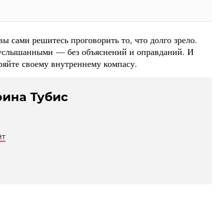
вы сами решитесь проговорить то, что долго зрело.
ь услышанными — без объяснений и оправданий. И
еряйте своему внутреннему компасу.
рина Тубис
йт