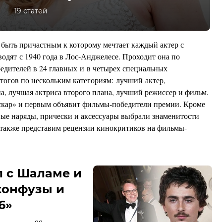
19 статей
 быть причастным к которому мечтает каждый актер с
одят с 1940 года в Лос-Анджелесе. Проходит она по
бедителей в 24 главных и в четырех специальных
итогов по нескольким категориям: лучший актер,
а, лучшая актриса второго плана, лучший режиссер и фильм.
скар» и первым объявит фильмы-победители премии. Кроме
ные наряды, прически и аксессуары выбрали знаменитости
 также представим рецензии кинокритиков на фильмы-
л с Шаламе и
конфузы и
6»