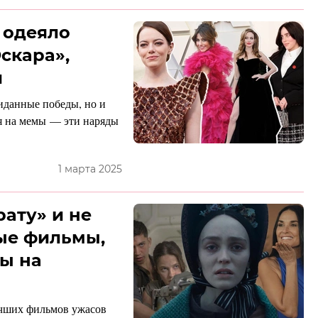
 одеяло
Оскара»,
и
иданные победы, но и
я на мемы — эти наряды
1 марта 2025
ату» и не
ые фильмы,
ы на
лучших фильмов ужасов