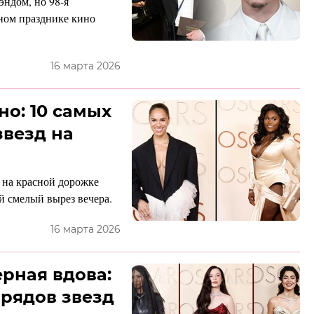
эндом, но 98-я
вном празднике кино
16 марта 2026
но: 10 самых
звезд на
, на красной дорожке
й смелый вырез вечера.
16 марта 2026
ерная вдова:
арядов звезд