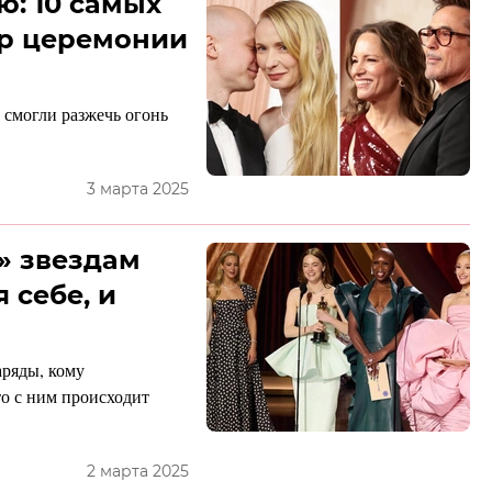
ю: 10 самых
ар церемонии
 смогли разжечь огонь
3 марта 2025
» звездам
 себе, и
аряды, кому
о с ним происходит
2 марта 2025