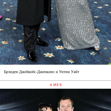
Брэнден Джейкобс-Дженкинс и Уитни Уайт
4 ИЗ 5