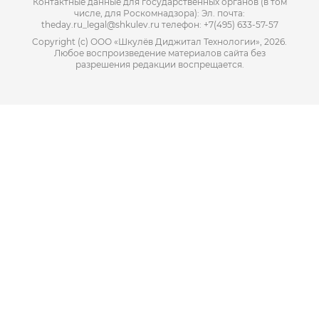
Контактные данные для государственных органов (в том
числе, для Роскомнадзора): Эл. почта:
theday.ru_legal@shkulev.ru телефон: +7(495) 633-57-57
Copyright (с) ООО «Шкулёв Диджитал Технологии», 2026.
Любое воспроизведение материалов сайта без
разрешения редакции воспрещается.