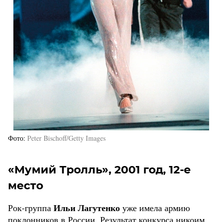
Фото
Peter Bischoff/Getty Images
«Мумий Тролль», 2001 год, 12-е
место
Ильи Лагутенко
Рок-группа
уже имела армию
поклонников в России. Результат конкурса никоим