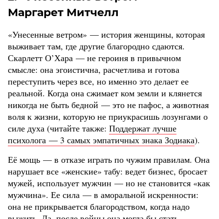
Маргарет Митчелл
«Унесенные ветром» — история женщины, которая
выживает там, где другие благородно сдаются.
Скарлетт О’Хара — не героиня в привычном
смысле: она эгоистична, расчетлива и готова
переступить через все, но именно это делает ее
реальной. Когда она сжимает ком земли и клянется
никогда не быть бедной — это не пафос, а животная
воля к жизни, которую не приукрасишь лозунгами о
силе духа (читайте также:
Поддержат лучше
психолога — 3 самых эмпатичных знака Зодиака
).
Её мощь — в отказе играть по чужим правилам. Она
нарушает все «женские» табу: ведет бизнес, бросает
мужей, использует мужчин — но не становится «как
мужчина». Ее сила — в аморальной искренности:
она не прикрывается благородством, когда надо
выжить. Да, после войны она могла бы стать