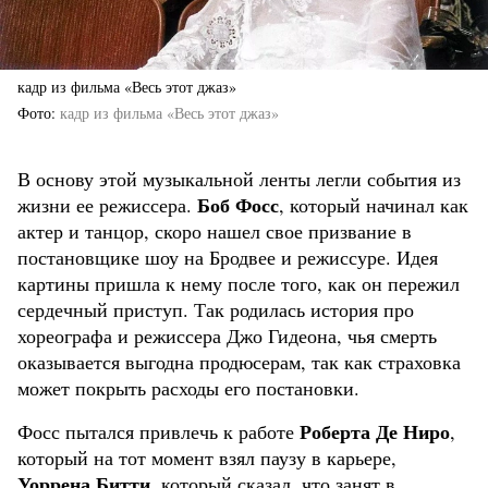
кадр из фильма «Весь этот джаз»
Фото
кадр из фильма «Весь этот джаз»
В основу этой музыкальной ленты легли события из
Боб Фосс
жизни ее режиссера.
, который начинал как
актер и танцор, скоро нашел свое призвание в
постановщике шоу на Бродвее и режиссуре. Идея
картины пришла к нему после того, как он пережил
сердечный приступ. Так родилась история про
хореографа и режиссера Джо Гидеона, чья смерть
оказывается выгодна продюсерам, так как страховка
может покрыть расходы его постановки.
Роберта Де Ниро
Фосс пытался привлечь к работе
,
который на тот момент взял паузу в карьере,
Уоррена Битти
, который сказал, что занят в