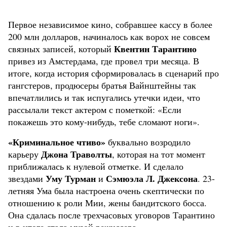
Первое независимое кино, собравшее кассу в более
200 млн долларов, начиналось как ворох не совсем
Квентин Тарантино
связных записей, который
привез из Амстердама, где провел три месяца. В
итоге, когда история сформировалась в сценарий про
гангстеров, продюсеры братья Вайнштейны так
впечатлились и так испугались утечки идеи, что
рассылали текст актером с пометкой: «Если
покажешь это кому-нибудь, тебе сломают ноги».
«Криминальное чтиво»
буквально возродило
Джона Траволты
карьеру
, которая на тот момент
приближалась к нулевой отметке. И сделало
Уму Турман
Сэмюэла Л. Джексона
звездами
и
. 23-
летняя Ума была настроена очень скептически по
отношению к роли Мии, жены бандитского босса.
Она сдалась после трехчасовых уговоров Тарантино
и в итоге стала музой режиссера.