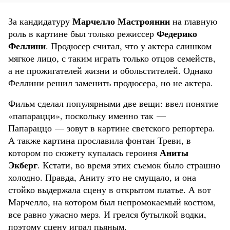
Марчелло Мастроянни
За кандидатуру
на главную
Федерико
роль в картине был только режиссер
Феллини
. Продюсер считал, что у актера слишком
мягкое лицо, с таким играть только отцов семейств,
а не прожигателей жизни и обольстителей. Однако
Феллини решил заменить продюсера, но не актера.
Фильм сделал популярными две вещи: ввел понятие
«папарацци», поскольку именно так —
Папараццо — зовут в картине светского репортера.
А также картина прославила фонтан Треви, в
Аниты
котором по сюжету купалась героиня
Экберг
. Кстати, во время этих съемок было страшно
холодно. Правда, Аниту это не смущало, и она
стойко выдержала сцену в открытом платье. А вот
Марчелло, на котором был непромокаемый костюм,
все равно ужасно мерз. И грелся бутылкой водки,
поэтому сцену играл пьяным.