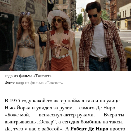
кадр из фильма «Таксист»
Фото
кадр из фильма «Таксист»
В 1975 году какой-то актер поймал такси на улице
Нью-Йорка и увидел за рулем… самого Де Ниро.
«Боже мой, — всплеснул актер руками. — Вчера ты
выигрываешь „Оскар“, а сегодня бомбишь на такси.
Роберт Де Ниро
Да, туго у нас с работой». А
просто