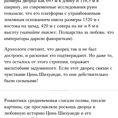
размеры дворца как 693 м в длину и 116,5 м в
ширину, но современные исследования руин
показали, что его платформа с утрамбованным
земляным основанием имела размеры 1320 м с
востока на запад, 420 м с севера на юг и 8 м в
высоту (
читайте также:
Полцарства за любовь: что
императоры дарили фавориткам).
Археологи считают, что дворец так и не был
достроен, и раскопки это подтверждают. Но даже то,
что осталось от этого строения, поражает
масштабами задуманного. Если этот дворец связан с
чувствами Цинь Шихуанди, то они действительно
были сильными!
Романтики средневековья слагали поэмы, писали
картины, где прославляли роскошь дворца и
любовную историю Цинь Шихуанди и его