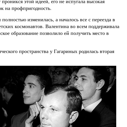
проникся этой идеей, его не испугала высокая
ок на профпригодность.
 полностью изменилась, а началось все с переезда в
етских космонавтов. Валентина во всем поддерживала
нское образование позволило ей получить место в
ического пространства у Гагариных родилась вторая