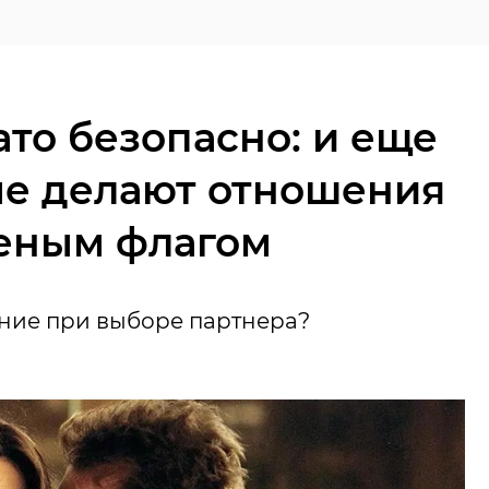
ато безопасно: и еще
рые делают отношения
еным флагом
ание при выборе партнера?