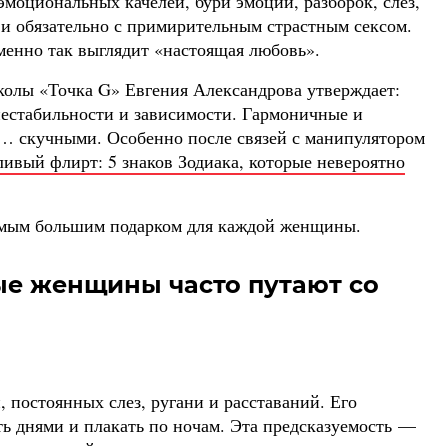
эмоциональных качелей, бури эмоций, разборок, слез,
 обязательно с примирительным страстным сексом.
менно так выглядит «настоящая любовь».
колы «Точка G» Евгения Александрова утверждает:
естабильности и зависимости. Гармоничные и
… скучными. Особенно после связей с манипулятором
ивый флирт: 5 знаков Зодиака, которые невероятно
самым большим подарком для каждой женщины.
ые женщины часто путают со
, постоянных слез, ругани и расставаний. Его
ть днями и плакать по ночам. Эта предсказуемость —