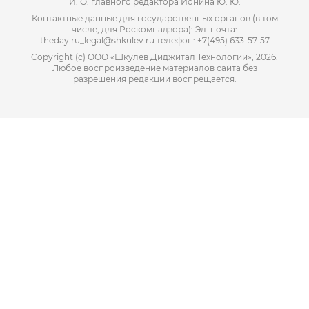
И. О. главного редактора Ионина Ю. Ю.
Контактные данные для государственных органов (в том
числе, для Роскомнадзора): Эл. почта:
theday.ru_legal@shkulev.ru телефон: +7(495) 633-57-57
Copyright (с) ООО «Шкулёв Диджитал Технологии», 2026.
Любое воспроизведение материалов сайта без
разрешения редакции воспрещается.