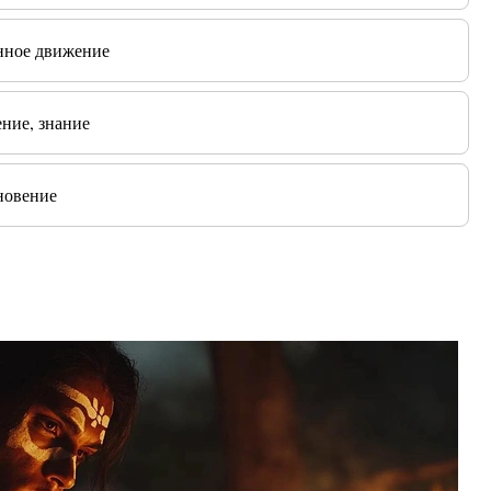
янное движение
ние, знание
новение