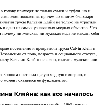
, в голову приходят не только сумки и туфли, но и…
о символом поколения, причем во многом благодаря
сятилетия трусы Кельвин Кляйн не только не утратили
ь в один из самых узнаваемых модных объектов. Что
 почему ни женская, ни мужская мода не мыслят себя
торые постепенно и превратили трусы Calvin Klein в
Независимо от пола, возраста и социального статуса,
ользу Кельвин Кляйн: неважно, изделия мужские или
из Бронкса построил целую модную империю, и
то момент оказалось ее фундаментом.
ина Кляйна: как все началось
с юности интересовался модой: в 1968 году он