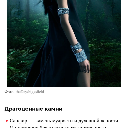
Фото
theDay/higgsfield
Драгоценные камни
Сапфир — камень мудрости и духовной ясности.
Он помогает Девам успокоить внутреннего