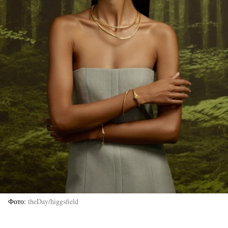
Фото
theDay/higgsfield