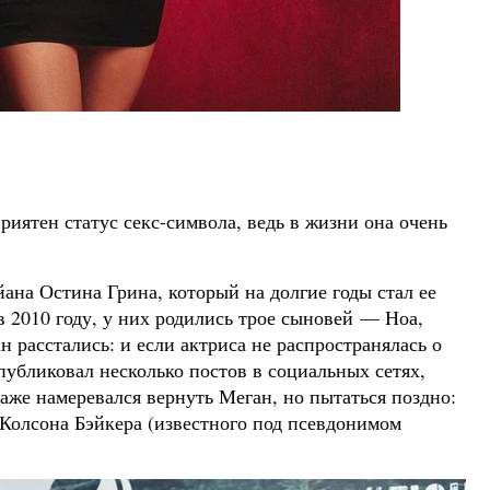
иятен статус секс-символа, ведь в жизни она очень
йана Остина Грина, который на долгие годы стал ее
 2010 году, у них родились трое сыновей — Ноа,
 расстались: и если актриса не распространялась о
публиковал несколько постов в социальных сетях,
даже намеревался вернуть Меган, но пытаться поздно:
 Колсона Бэйкера (известного под псевдонимом