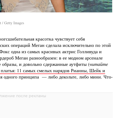
t / Getty Images
сногсшибательная красотка чувствует себя
еских операций Меган сделала исключительно по этой
Фокс одна из самых красивых актрис Голливуда и
ардероб Меган разнообразен: в ее модном арсенале
е образы, и довольно сдержанные аутфиты (
читайте
 платья: 11 самых смелых нарядов Рианны, Шейк и
я одного принципа — либо декольте, либо мини. Что-