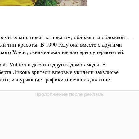
тремительно: показ за показом, обложка за обложкой —
й тип красоты. В 1990 году она вместе с другими
кого Vogue, ознаменовав начало эры супермоделей.
ouis Vuitton и десятки других домов моды. В
рта Ликока зрители впервые увидели закулисье
еты, изнуряющие графики и вечное давление.