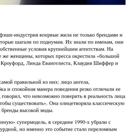
: фэшн-индустрия впервые жила не только брендами и
оторые шагали по подиумам. Их знали по именам, они
собственные условия крупнейшим агентствам. На
те же женщины, которых пресса окрестила «большой
Кроуфорд, Линда Евангелиста, Клаудия Шиффер и
амой правильной из них: лицо ангела,
бка и спокойная манера поведения резко отличали ее
 говорил, что невозможно поверить в реальность лица
тобы существовать». Она олицетворяла классическую
ь бренды высокой моды.
ную» супермодель, в середине 1990-х убрали с
сурдной, но именно это событие стало переломным