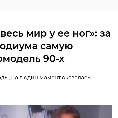
весь мир у ее ног»: за
подиума самую
рмодель 90-х
ды, но в один момент оказалась