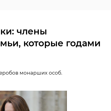
ки: члены
мьи, которые годами
еробов монарших особ.