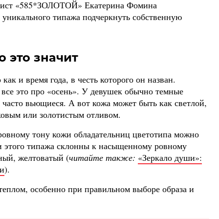
илист «585*ЗОЛОТОЙ» Екатерина Фомина
м уникального типажа подчеркнуть собственную
о это значит
ак и время года, в честь которого он назван.
все это про «осень». У девушек обычно темные
 часто вьющиеся. А вот кожа может быть как светлой,
иковым или золотистым отливом.
овному тону кожи обладательниц цветотипа можно
и этого типажа склонны к насыщенному ровному
еный, желтоватый (
читайте также:
«Зеркало души»:
ти
).
еплом, особенно при правильном выборе образа и