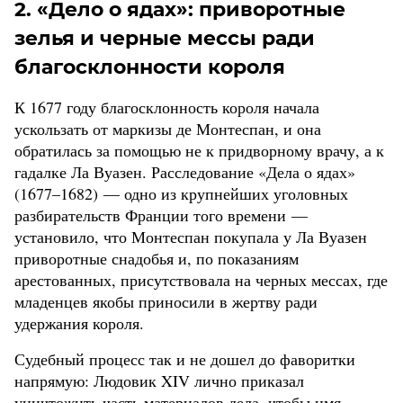
2. «Дело о ядах»: приворотные
зелья и черные мессы ради
благосклонности короля
К 1677 году благосклонность короля начала
ускользать от маркизы де Монтеспан, и она
обратилась за помощью не к придворному врачу, а к
гадалке Ла Вуазен. Расследование «Дела о ядах»
(1677–1682) — одно из крупнейших уголовных
разбирательств Франции того времени —
установило, что Монтеспан покупала у Ла Вуазен
приворотные снадобья и, по показаниям
арестованных, присутствовала на черных мессах, где
младенцев якобы приносили в жертву ради
удержания короля.
Судебный процесс так и не дошел до фаворитки
напрямую: Людовик XIV лично приказал
уничтожить часть материалов дела, чтобы имя