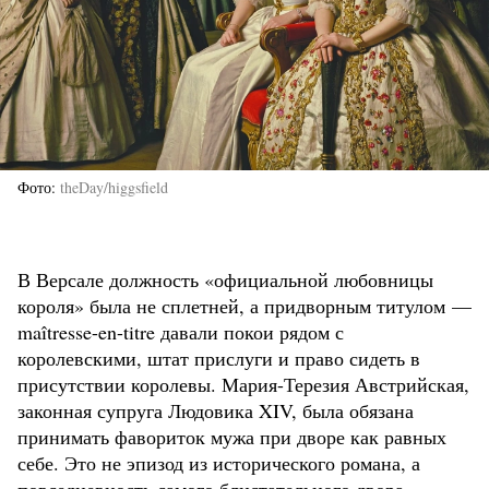
Фото
theDay/higgsfield
В Версале должность «официальной любовницы
короля» была не сплетней, а придворным титулом —
maîtresse-en-titre давали покои рядом с
королевскими, штат прислуги и право сидеть в
присутствии королевы. Мария-Терезия Австрийская,
законная супруга Людовика XIV, была обязана
принимать фавориток мужа при дворе как равных
себе. Это не эпизод из исторического романа, а