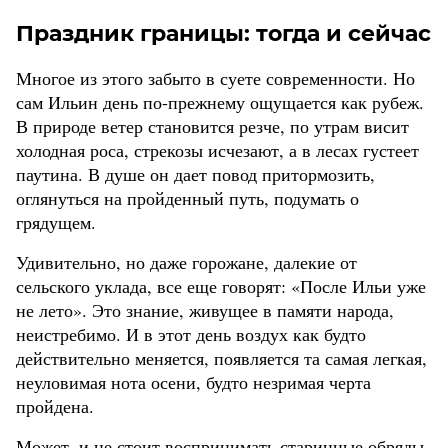
Праздник границы: тогда и сейчас
Многое из этого забыто в суете современности. Но
сам Ильин день по-прежнему ощущается как рубеж.
В природе ветер становится резче, по утрам висит
холодная роса, стрекозы исчезают, а в лесах густеет
паутина. В душе он дает повод притормозить,
оглянуться на пройденный путь, подумать о
грядущем.
Удивительно, но даже горожане, далекие от
сельского уклада, все еще говорят: «После Ильи уже
не лето». Это знание, живущее в памяти народа,
неистребимо. И в этот день воздух как будто
действительно меняется, появляется та самая легкая,
неуловимая нота осени, будто незримая черта
пройдена.
Может, и не стоит воспринимать старинные обряды