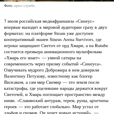
Фото
пресс-служба
7 июля российская медиафраншиза «Синеус»
впервые выходит к мировой аудитории сразу в двух
форматах: на платформе Steam уже доступен
кооперативный экшен Sineus Arena Survivors, где
игроки защищают Светоч от орд Хмари, а на Rutube
состоится премьера анимационного мультфильма
«Хмарь его знает» — умной сатиры на
современность через призму событий «Синеуса».
Озвучивать мудрого Доброжира в нем доверили
Валентину Петухову, известному как блогер
Вилсаком, а сам мир Свемир — это земля после
катастрофы, где уцелевшие народы держатся вокруг
Светочей, и Хмарь поглощает пространство между
ними. «Славянский антураж, терем, руны, архетипы
героев — это работает глобально. Мир устал от
эльфов и гномов. Он хочет новых историй», —