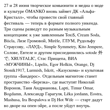
27 и 28 июня творческое комьюнити и медиа о моде
и культуре ÖMANKÖ вновь займет ДК «Альфа-
Кристалл», чтобы провести свой главный
фестиваль — теперь в формате полного уикенда.
Три сцены разведут по разным музыкальным
концепциям: к уже заявленным Toxi$, Cream Soda,
Biicla, Лизе Громовой, Mirèle, ГЛУМ, Рудольфу
Страусову, «ЛАУД», Simple Symmetry, Kito Jempere,
Солове, Евтеле и другим присоединились sotode 外
で, XRUSTALIC, Стас Прищепа, ВИА
«МУЖЧИНЫ», Lipelis, Egor Holkin, Orange, Dj
Stonik1917, Lurmish, Iskrit, «Казускома» и культовая
группа «Бандерос». Отдельным магнитом станет
пространство «Березка», где выступят Николай
Воронов, Таня Андрианова, Lapti, Timur Omar,
Bogdamn, Александр Гарагуля, Lёka jordann, Eostra,
Mashusa, Ira Bespalova и Dj Hot Wife — старт дадут
во дворе на опен-эйре, а после уйдут внутрь.